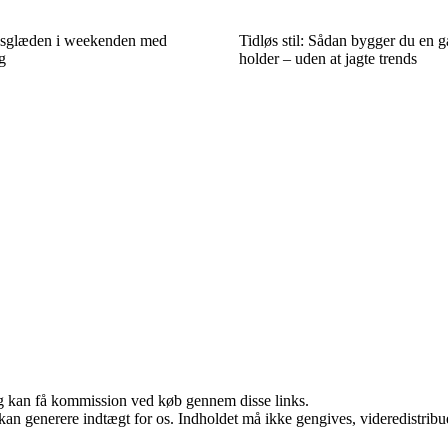
gsglæden i weekenden med
Tidløs stil: Sådan bygger du en g
g
holder – uden at jagte trends
, og kan få kommission ved køb gennem disse links.
 kan generere indtægt for os. Indholdet må ikke gengives, videredistribue