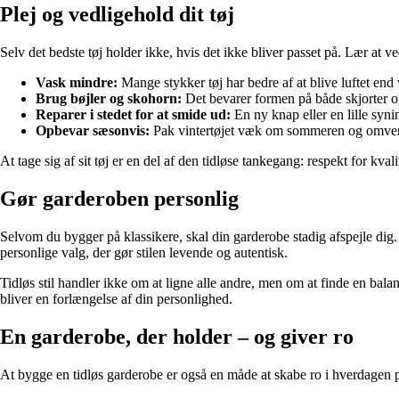
Plej og vedligehold dit tøj
Selv det bedste tøj holder ikke, hvis det ikke bliver passet på. Lær at 
Vask mindre:
Mange stykker tøj har bedre af at blive luftet end 
Brug bøjler og skohorn:
Det bevarer formen på både skjorter o
Reparer i stedet for at smide ud:
En ny knap eller en lille syni
Opbevar sæsonvis:
Pak vintertøjet væk om sommeren og omvendt
At tage sig af sit tøj er en del af den tidløse tankegang: respekt for kval
Gør garderoben personlig
Selvom du bygger på klassikere, skal din garderobe stadig afspejle dig
personlige valg, der gør stilen levende og autentisk.
Tidløs stil handler ikke om at ligne alle andre, men om at finde en bal
bliver en forlængelse af din personlighed.
En garderobe, der holder – og giver ro
At bygge en tidløs garderobe er også en måde at skabe ro i hverdagen på. 