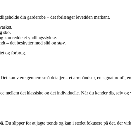
vedligeholde din garderobe – det forlænger levetiden markant.
vasket.
g sko.
ng kan redde et yndlingsstykke.
 – det beskytter mod slid og støv.
itet og forbrug.
. Det kan være gennem små detaljer – et armbåndsur, en signaturduft, en
ance mellem det klassiske og det individuelle. Når du kender dig selv o
Du slipper for at jagte trends og kan i stedet fokusere på det, der virkel