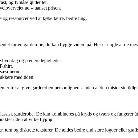
st, og lynlåse glider let.
 velovervejet ud – uanset prisen.
e og ressourcer ved at købe færre, bedre ting.
ntet for en garderobe, du kan bygge videre på. Her er nogle af de mest 
e hverdag og pænere lejligheder.
-shirt.
ssæsonerne.
ukkere med tiden.
enter for at give garderoben personlighed – uden at den mister sin tidlø
 klassisk garderobe. De kan kombineres på kryds og tværs og fungerer å
kter uden at virke flygtig.
er, tern og diskrete teksturer. De ældes bedre end store logoer eller grafi