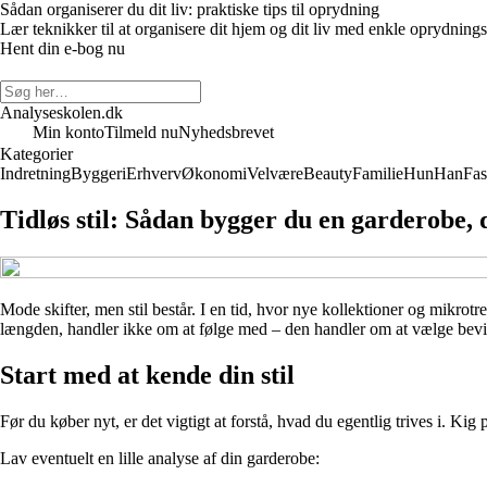
Sådan organiserer du dit liv: praktiske tips til oprydning
Lær teknikker til at organisere dit hjem og dit liv med enkle oprydning
Hent din e-bog nu
Analyseskolen.dk
Min konto
Tilmeld nu
Nyhedsbrevet
Kategorier
Indretning
Byggeri
Erhverv
Økonomi
Velvære
Beauty
Familie
Hun
Han
Fas
Tidløs stil: Sådan bygger du en garderobe, 
Mode skifter, men stil består. I en tid, hvor nye kollektioner og mikr
længden, handler ikke om at følge med – den handler om at vælge bevidst
Start med at kende din stil
Før du køber nyt, er det vigtigt at forstå, hvad du egentlig trives i. Kig 
Lav eventuelt en lille analyse af din garderobe: