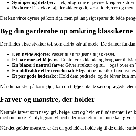
Syninger og detaljer:
Tjek, at sømme er jævne, knapper sidder fa
Pasform:
Et stykke tøj, der sidder godt, ser altid dyrere og mere
Det kan virke dyrere på kort sigt, men på lang sigt sparer du både peng
Byg din garderobe op omkring klassikerne
Der findes visse stykker tøj, som aldrig går af mode. De danner fundame
Den hvide skjorte:
Passer til alt fra jeans til jakkesæt.
Et par mørkeblå jeans:
Enkle, velsiddende og brugbare til båd
En blazer i neutral farve:
Giver struktur og stil – også over en T
En uldfrakke eller trenchcoat:
Elegant og praktisk i overgang
Et par gode lædersko:
Hold dem pudsede, og de bliver kun sm
Når du har styr på basistøjet, kan du tilføje enkelte sæsonprægede elem
Farver og mønstre, der holder
Neutrale farver som navy, grå, beige, sort og hvid er fundamentet i en
med omtanke. En dyb grøn, vinrød eller mørkebrun nuance kan give kara
Når det gælder mønstre, er det en god idé at holde sig til de enkle: strib