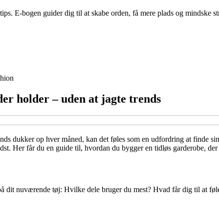
stips. E-bogen guider dig til at skabe orden, få mere plads og mindske s
hion
der holder – uden at jagte trends
otrends dukker op hver måned, kan det føles som en udfordring at finde
. Her får du en guide til, hvordan du bygger en tidløs garderobe, der pa
på dit nuværende tøj: Hvilke dele bruger du mest? Hvad får dig til at føle 