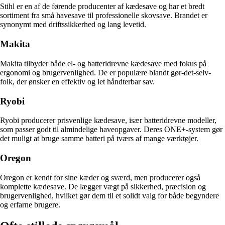
Stihl er en af de førende producenter af kædesave og har et bredt
sortiment fra små havesave til professionelle skovsave. Brandet er
synonymt med driftssikkerhed og lang levetid.
Makita
Makita tilbyder både el- og batteridrevne kædesave med fokus på
ergonomi og brugervenlighed. De er populære blandt gør-det-selv-
folk, der ønsker en effektiv og let håndterbar sav.
Ryobi
Ryobi producerer prisvenlige kædesave, især batteridrevne modeller,
som passer godt til almindelige haveopgaver. Deres ONE+-system gør
det muligt at bruge samme batteri på tværs af mange værktøjer.
Oregon
Oregon er kendt for sine kæder og sværd, men producerer også
komplette kædesave. De lægger vægt på sikkerhed, præcision og
brugervenlighed, hvilket gør dem til et solidt valg for både begyndere
og erfarne brugere.