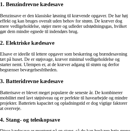
1. Benzindrevne kædesave
Benzinsave er den klassiske løsning til krævende opgaver. De har høj
effekt og kan bruges overalt uden behov for strøm. De kræver dog
mere vedligeholdelse, støjer mere og udleder udstødningsgas, hvilket
gør dem mindre egnede til indendørs brug.
2. Elektriske kædesave
Elsave er ideelle til lettere opgaver som beskæring og brændesavning
tæt på huset. De er støjsvage, kræver minimal vedligeholdelse og
starter nemt. Ulempen er, at de kræver adgang til strøm og derfor
begrænser bevægelsesfriheden.
3. Batteridrevne kædesave
Batterisave er blevet meget populære de seneste år. De kombinerer
mobilitet med lavt støjniveau og er perfekte til havearbejde og mindre
projekter. Batteriets kapacitet og opladningstid er dog vigtige faktorer
at overveje.
4. Stang- og teleskopsave
Disse kædesave er monteret på en stang, så du kan beskære høje grene