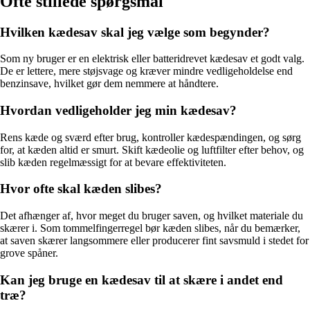
Ofte stillede spørgsmål
Hvilken kædesav skal jeg vælge som begynder?
Som ny bruger er en elektrisk eller batteridrevet kædesav et godt valg.
De er lettere, mere støjsvage og kræver mindre vedligeholdelse end
benzinsave, hvilket gør dem nemmere at håndtere.
Hvordan vedligeholder jeg min kædesav?
Rens kæde og sværd efter brug, kontroller kædespændingen, og sørg
for, at kæden altid er smurt. Skift kædeolie og luftfilter efter behov, og
slib kæden regelmæssigt for at bevare effektiviteten.
Hvor ofte skal kæden slibes?
Det afhænger af, hvor meget du bruger saven, og hvilket materiale du
skærer i. Som tommelfingerregel bør kæden slibes, når du bemærker,
at saven skærer langsommere eller producerer fint savsmuld i stedet for
grove spåner.
Kan jeg bruge en kædesav til at skære i andet end
træ?