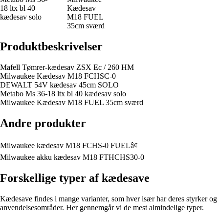
18 ltx bl 40
Kædesav
kædesav solo
M18 FUEL
35cm sværd
Produktbeskrivelser
Mafell Tømrer-kædesav ZSX Ec / 260 HM
Milwaukee Kædesav M18 FCHSC-0
DEWALT 54V kædesav 45cm SOLO
Metabo Ms 36-18 ltx bl 40 kædesav solo
Milwaukee Kædesav M18 FUEL 35cm sværd
Andre produkter
Milwaukee kædesav M18 FCHS-0 FUELâ¢
Milwaukee akku kædesav M18 FTHCHS30-0
Forskellige typer af kædesave
Kædesave findes i mange varianter, som hver især har deres styrker og
anvendelsesområder. Her gennemgår vi de mest almindelige typer.