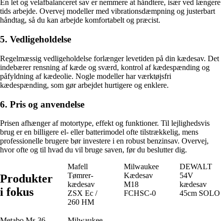
En let og velafbalanceret sav er nemmere at håndtere, især ved længere
tids arbejde. Overvej modeller med vibrationsdæmpning og justerbart
håndtag, så du kan arbejde komfortabelt og præcist.
5. Vedligeholdelse
Regelmæssig vedligeholdelse forlænger levetiden på din kædesav. Det
indebærer rensning af kæde og sværd, kontrol af kædespænding og
påfyldning af kædeolie. Nogle modeller har værktøjsfri
kædespænding, som gør arbejdet hurtigere og enklere.
6. Pris og anvendelse
Prisen afhænger af motortype, effekt og funktioner. Til lejlighedsvis
brug er en billigere el- eller batterimodel ofte tilstrækkelig, mens
professionelle brugere bør investere i en robust benzinsav. Overvej,
hvor ofte og til hvad du vil bruge saven, før du beslutter dig.
Mafell
Milwaukee
DEWALT
Tømrer-
Kædesav
54V
Produkter
kædesav
M18
kædesav
i fokus
ZSX Ec /
FCHSC-0
45cm SOLO
260 HM
Metabo Ms 36-
Milwaukee