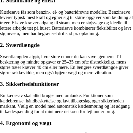
1. Strømkilde og effekt
Kædesave fås som benzin-, el- og batteridrevne modeller. Benzinsave
leverer typisk mest kraft og egner sig til større opgaver som fældning af
træer. Elsave kræver adgang til strøm, men er støjsvage og ideelle til
lettere arbejde tæt på huset. Batterisave kombinerer fleksibilitet og lavt
støjniveau, men har begrænset driftstid pr. opladning.
2. Sværdlængde
Sværdlængden afgør, hvor store emner du kan save igennem. Til
beskæring og mindre opgaver er 25–35 cm ofte tilstrækkeligt, mens
større træer kræver 40 cm eller mere. En længere sværdlængde giver
større rækkevidde, men også højere vægt og mere vibration.
3. Sikkerhedsfunktioner
En kædesav skal altid bruges med omtanke. Funktioner som
kædebremse, håndbeskyttelse og lavt tilbageslag øger sikkerheden
markant. Vælg en model med automatisk kædesmøring og let adgang
til kædespænding for at minimere risikoen for fejl under brug.
4. Ergonomi og vægt