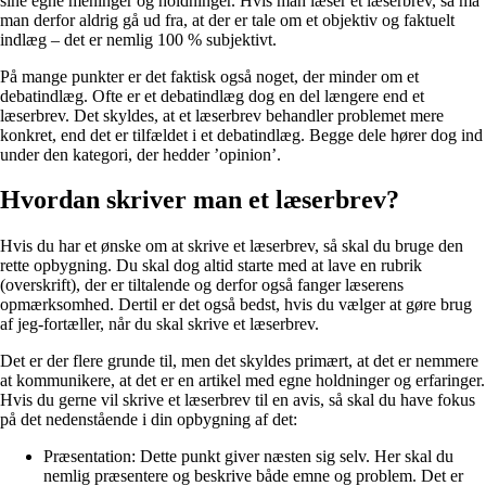
sine egne meninger og holdninger. Hvis man læser et læserbrev, så må
man derfor aldrig gå ud fra, at der er tale om et objektiv og faktuelt
indlæg – det er nemlig 100 % subjektivt.
På mange punkter er det faktisk også noget, der minder om et
debatindlæg. Ofte er et debatindlæg dog en del længere end et
læserbrev. Det skyldes, at et læserbrev behandler problemet mere
konkret, end det er tilfældet i et debatindlæg. Begge dele hører dog ind
under den kategori, der hedder ’opinion’.
Hvordan skriver man et læserbrev?
Hvis du har et ønske om at skrive et læserbrev, så skal du bruge den
rette opbygning. Du skal dog altid starte med at lave en rubrik
(overskrift), der er tiltalende og derfor også fanger læserens
opmærksomhed. Dertil er det også bedst, hvis du vælger at gøre brug
af jeg-fortæller, når du skal skrive et læserbrev.
Det er der flere grunde til, men det skyldes primært, at det er nemmere
at kommunikere, at det er en artikel med egne holdninger og erfaringer.
Hvis du gerne vil skrive et læserbrev til en avis, så skal du have fokus
på det nedenstående i din opbygning af det:
Præsentation: Dette punkt giver næsten sig selv. Her skal du
nemlig præsentere og beskrive både emne og problem. Det er