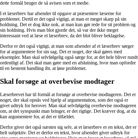
dette formål bruger de så avisen som et medie.
I et læserbrev har afsender til opgave at præsentere læserne for
problemet. Dertil er det også vigtigt, at man er meget skarp på sin
holdning. Det er dog ikke nok, at man kun gør rede for sit problem og
sin holdning. Hvis man blot gjorde det, så var der ikke meget
interessant ved at læse et læserbrev, da det blot bliver beklagelse.
Derfor er det også vigtigt, at man som afsender af et læserbrev sørger
for at argumentere for sin sag. Det er noget, der skal gøres med
eksempler. Man skal selvfølgelig også sørge for, at det hele bliver rundt
ordentligt af. Det skal man gøre med en afslutning, hvor man opfordre
til en bestemt handling iht. at løse problemet.
Skal forsøge at overbevise modtager
Læserbrevet har til formål at forsøge at overbevise modtageren. Det er
noget, der skal opnås ved hjælp af argumentation, som der også er
givet udtryk for herover. Man skal selvfølgelig overbevise modtageren
om, at det synspunkt man bringer, er det rigtige. Det kræver dog, at du
kan argumentere for, at det er tilfældet.
Derfor giver det også næsten sig selv, at et læserbrev er en tekst, der er
helt subjektiv. Det er derfor en tekst, hvor afsender giver udtryk for