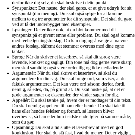
derfor ikke dig selv, du skal beskrive i dette punkt.
Synspunkter: Det næste, der skal gøres, er at give udtryk for sit
synspunkt (din mening). Du skal også sørge for at komme
mellem to og tre argumenter for dit synspunkt. Det skal du gøre
ved at få det underbygget med eksempler.
Løsninger: Det er ikke nok, at du blot kommer med dit
synspunkt på et givent emne eller problem. Du skal også komme
med reelle løsningsforslag. Du kan dog også vælge at nævne
andres forslag, såfremt det stemmer overens med dine egne
tanker.
Sprog: Når du skriver et læserbrev, så skal dit sprog være
levende, konkret og sagligt. Din tone må dog gerne være skarp,
men skal samtidig også være ordentlig og ikke nedladende.
Argumentér: Når du skal skrive et læserbrev, så skal du
argumentere for din sag. Du skal bruge ord, som viser, at du
faktisk argumenterer. Det kan være ord såsom: derfor, fordi,
nemlig, således, da, på grund af. Du skal huske på, at det er
gode argumenter og eksempler, der vinder sagen for dig.
Appellér: Du skal tænke på, hvem der er modtager til din tekst.
Du skal nemlig appellere til ham eller hende. Du skal tale til
hans eller hendes følelser og fornuft, så læseren bliver
overbevist, så han eller hun i sidste ende føler på samme måde,
som du gør.
Opsamling: Du skal altid slutte et læserbrev af med en god
konklusion. Her skal du slå fast, hvad du mener. Det er vigtigt,