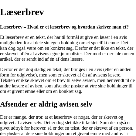
Læserbrev
Læserbrev – Hvad er et læserbrev og hvordan skriver man et?
Et læserbrev er en tekst, der har til formål at give en læser i en avis
muligheden for at dele sin egen holdning om et specifikt emne. Det
kan dog også være om en konkret sag. Derfor er det ikke en tekst, der
er skrevet af én af avisens egne journalister. Derimod er der tale om en
artikel, der er sendt ind af én af dens læsere.
Derfor er det dog stadig en tekst, der bringes i en avis (eller en anden
form for udgivelse), men som er skrevet af én af avisens læsere.
Teksten er ikke skrevet om et brev til selve avisen, men henvendt til de
andre læsere af avisen, som afsender ønsker at ytre sine holdninger til
om et givent emne eller om en konkret sag.
Afsender er aldrig avisen selv
Der er mange, der tror, at et læserbrev er noget, der er skrevet og
udgivet af avisen selv. Det er dog slet ikke tilfældet. Som der også er
givet udtryk for herover, så er det en tekst, der er skrevet af en person,
der ønsker at dele sine holdninger om et givent emne med andre. Til