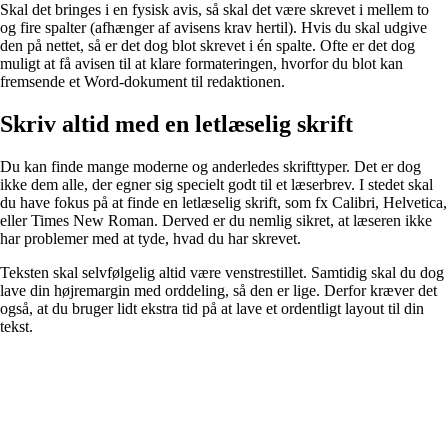
Skal det bringes i en fysisk avis, så skal det være skrevet i mellem to
og fire spalter (afhænger af avisens krav hertil). Hvis du skal udgive
den på nettet, så er det dog blot skrevet i én spalte. Ofte er det dog
muligt at få avisen til at klare formateringen, hvorfor du blot kan
fremsende et Word-dokument til redaktionen.
Skriv altid med en letlæselig skrift
Du kan finde mange moderne og anderledes skrifttyper. Det er dog
ikke dem alle, der egner sig specielt godt til et læserbrev. I stedet skal
du have fokus på at finde en letlæselig skrift, som fx Calibri, Helvetica,
eller Times New Roman. Derved er du nemlig sikret, at læseren ikke
har problemer med at tyde, hvad du har skrevet.
Teksten skal selvfølgelig altid være venstrestillet. Samtidig skal du dog
lave din højremargin med orddeling, så den er lige. Derfor kræver det
også, at du bruger lidt ekstra tid på at lave et ordentligt layout til din
tekst.