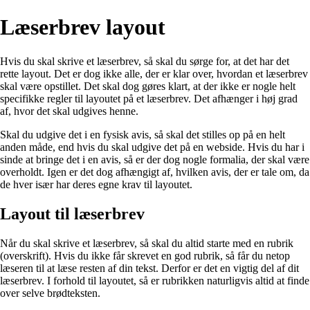
Læserbrev layout
Hvis du skal skrive et læserbrev, så skal du sørge for, at det har det
rette layout. Det er dog ikke alle, der er klar over, hvordan et læserbrev
skal være opstillet. Det skal dog gøres klart, at der ikke er nogle helt
specifikke regler til layoutet på et læserbrev. Det afhænger i høj grad
af, hvor det skal udgives henne.
Skal du udgive det i en fysisk avis, så skal det stilles op på en helt
anden måde, end hvis du skal udgive det på en webside. Hvis du har i
sinde at bringe det i en avis, så er der dog nogle formalia, der skal være
overholdt. Igen er det dog afhængigt af, hvilken avis, der er tale om, da
de hver især har deres egne krav til layoutet.
Layout til læserbrev
Når du skal skrive et læserbrev, så skal du altid starte med en rubrik
(overskrift). Hvis du ikke får skrevet en god rubrik, så får du netop
læseren til at læse resten af din tekst. Derfor er det en vigtig del af dit
læserbrev. I forhold til layoutet, så er rubrikken naturligvis altid at finde
over selve brødteksten.