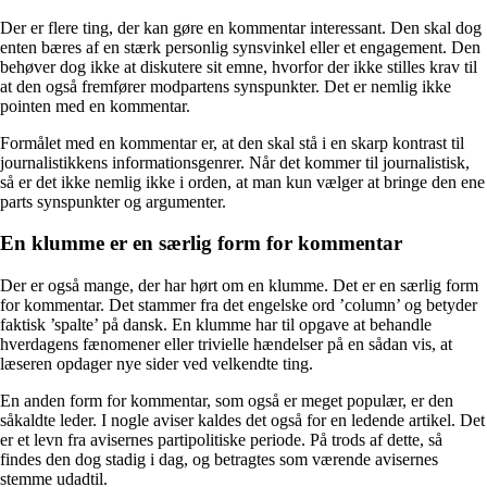
Der er flere ting, der kan gøre en kommentar interessant. Den skal dog
enten bæres af en stærk personlig synsvinkel eller et engagement. Den
behøver dog ikke at diskutere sit emne, hvorfor der ikke stilles krav til
at den også fremfører modpartens synspunkter. Det er nemlig ikke
pointen med en kommentar.
Formålet med en kommentar er, at den skal stå i en skarp kontrast til
journalistikkens informationsgenrer. Når det kommer til journalistisk,
så er det ikke nemlig ikke i orden, at man kun vælger at bringe den ene
parts synspunkter og argumenter.
En klumme er en særlig form for kommentar
Der er også mange, der har hørt om en klumme. Det er en særlig form
for kommentar. Det stammer fra det engelske ord ’column’ og betyder
faktisk ’spalte’ på dansk. En klumme har til opgave at behandle
hverdagens fænomener eller trivielle hændelser på en sådan vis, at
læseren opdager nye sider ved velkendte ting.
En anden form for kommentar, som også er meget populær, er den
såkaldte leder. I nogle aviser kaldes det også for en ledende artikel. Det
er et levn fra avisernes partipolitiske periode. På trods af dette, så
findes den dog stadig i dag, og betragtes som værende avisernes
stemme udadtil.