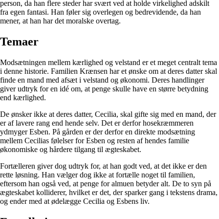
person, da han flere steder har svært ved at holde virkelighed adskilt
fra egen fantasi. Han føler sig overlegen og bedrevidende, da han
mener, at han har det moralske overtag.
Temaer
Modsætningen mellem kærlighed og velstand er et meget centralt tema
i denne historie. Familien Krænsen har et ønske om at deres datter skal
finde en mand med afsæt i velstand og økonomi. Deres handlinger
giver udtryk for en idé om, at penge skulle have en større betydning
end kærlighed.
De ønsker ikke at deres datter, Cecilia, skal gifte sig med en mand, der
er af lavere rang end hende selv. Det er derfor hosekræmmeren
ydmyger Esben. På gården er der derfor en direkte modsætning
mellem Cecilias følelser for Esben og resten af hendes familie
økonomiske og hårdere tilgang til ægteskabet.
Fortælleren giver dog udtryk for, at han godt ved, at det ikke er den
rette løsning. Han vælger dog ikke at fortælle noget til familien,
eftersom han også ved, at penge for almuen betyder alt. De to syn på
ægteskabet kolliderer, hvilket er det, der sparker gang i tekstens drama,
og ender med at ødelægge Cecilia og Esbens liv.