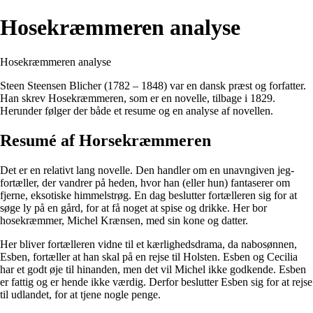
Hosekræmmeren analyse
Hosekræmmeren analyse
Steen Steensen Blicher (1782 – 1848) var en dansk præst og forfatter.
Han skrev Hosekræmmeren, som er en novelle, tilbage i 1829.
Herunder følger der både et resume og en analyse af novellen.
Resumé af Horsekræmmeren
Det er en relativt lang novelle. Den handler om en unavngiven jeg-
fortæller, der vandrer på heden, hvor han (eller hun) fantaserer om
fjerne, eksotiske himmelstrøg. En dag beslutter fortælleren sig for at
søge ly på en gård, for at få noget at spise og drikke. Her bor
hosekræmmer, Michel Krænsen, med sin kone og datter.
Her bliver fortælleren vidne til et kærlighedsdrama, da nabosønnen,
Esben, fortæller at han skal på en rejse til Holsten. Esben og Cecilia
har et godt øje til hinanden, men det vil Michel ikke godkende. Esben
er fattig og er hende ikke værdig. Derfor beslutter Esben sig for at rejse
til udlandet, for at tjene nogle penge.