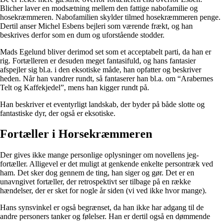
Blicher laver en modsætning mellem den fattige nabofamilie og
hosekræmmeren. Nabofamilien skylder tilmed hosekræmmeren penge.
Dertil anser Michel Esbens bejleri som værende frækt, og han
beskrives derfor som en dum og uforstående stodder.
Mads Egelund bliver derimod set som et acceptabelt parti, da han er
rig. Fortælleren er desuden meget fantasifuld, og hans fantasier
afspejler sig bl.a. i den eksotiske måde, han opfatter og beskriver
heden. Når han vandrer rundt, så fantaserer han bl.a. om “Arabernes
Telt og Kaffekjedel”, mens han kigger rundt på.
Han beskriver et eventyrligt landskab, der byder på både slotte og
fantastiske dyr, der også er eksotiske.
Fortæller i Horsekræmmeren
Der gives ikke mange personlige oplysninger om novellens jeg-
fortæller. Alligevel er det muligt at genkende enkelte persontræk ved
ham. Det sker dog gennem de ting, han siger og gør. Det er en
unavngivet fortæller, der retrospektivt ser tilbage på en række
hændelser, der er sket for nogle år siden (vi ved ikke hvor mange).
Hans synsvinkel er også begrænset, da han ikke har adgang til de
andre personers tanker og følelser. Han er dertil også en dømmende