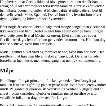
Han beder om at Cecilia ikke må blive giftet bort, men det får han
afslag på. Kort efter forlader fortælleren familien. Efter seks år vender
han tilbage. Konen fortæller, at Michel valgte at gifte datteren bort til
den velhavende Mads Egelund. Det vil hun ikke, hvorfor hun bliver
dybt ulykkelig og bliver grebet af vanviddet.
Efter nogle år vender Esben tilbage med mange penge, men Cecilia vil
ikke kendes ved ham. Derfor skærer hun halsen over på ham. Sorgen
over dette tager livet af Michel Krænsen. Efter sin fars død sover
Cecilia i tre dage, hvorefter hun genvinder sin normalitet. Hun kan dog
ikke selv huske, hvad hun har gjort.
Mads Egelund bliver vred og fortæller hende, hvad hun har gjort. Det
resulterer i, at hun igen bliver grebet af vanviddet. Derefter forlader
fortælleren igen huset, men denne gang i en nedtrykt sindsstemning.
Miljø
Handlingen foregår primært to forskellige steder. Den foregår på
familien Krænsens gård og på den jyske hede, hvor fortælleren vandrer
rundt. På gården er økonomisk overskud og velstand vigtigere end alt
andet – også kærlighed. Derfor er familien meget gæstfrie overfor
velstillede folk, men dog ikke overfor fattige.
De er f.eks. mere gæstfrie overfor fortælleren end overfor Esben.