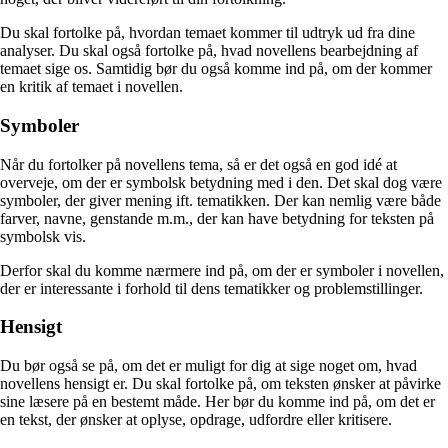
Du skal fortolke på, hvordan temaet kommer til udtryk ud fra dine
analyser. Du skal også fortolke på, hvad novellens bearbejdning af
temaet sige os. Samtidig bør du også komme ind på, om der kommer
en kritik af temaet i novellen.
Symboler
Når du fortolker på novellens tema, så er det også en god idé at
overveje, om der er symbolsk betydning med i den. Det skal dog være
symboler, der giver mening ift. tematikken. Der kan nemlig være både
farver, navne, genstande m.m., der kan have betydning for teksten på
symbolsk vis.
Derfor skal du komme nærmere ind på, om der er symboler i novellen,
der er interessante i forhold til dens tematikker og problemstillinger.
Hensigt
Du bør også se på, om det er muligt for dig at sige noget om, hvad
novellens hensigt er. Du skal fortolke på, om teksten ønsker at påvirke
sine læsere på en bestemt måde. Her bør du komme ind på, om det er
en tekst, der ønsker at oplyse, opdrage, udfordre eller kritisere.