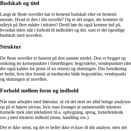
Budskab og titel
Langt de fleste noveller har et bestemt budskab eller en bestemt
morale. Hvad er den i din novelle? Og er det noget, der kommer til
udtryk på flere måder i teksten? Dertil bør du også komme ind på,
hvordan titlen står i forhold til indholdet og det, som er det egentlige
budskab med novellen.
Struktur
De fleste noveller er baseret på den samme model. Den er bygget op
omkring tre kernepunkter i fortællingen: begyndelse, vendepunktet (det
der også kaldes for point of no return) og slutningen. Din fortolkning
er bedst, hvis den formår at medtænke både begyndelse, vendepunkt
og slutningen af novellen.
Forhold mellem form og indhold
Når man arbejder med litteratur, så vil det stort set altid bringe analysen
op på et højere niveau, hvis man forsøger at sammenstille tekstens
formelle træk (det inkluderer bl.a. opbygning, sprog, fortælleteknik
osv.) med tekstens indhold (tema, handling osv.)
Det er ikke nemt, og det er heller ikke et krav til din analyse, men det