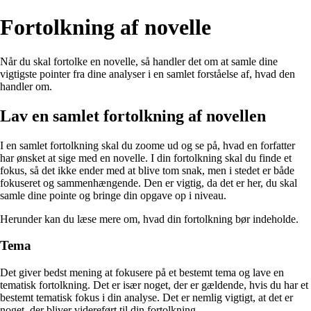
Fortolkning af novelle
Når du skal fortolke en novelle, så handler det om at samle dine
vigtigste pointer fra dine analyser i en samlet forståelse af, hvad den
handler om.
Lav en samlet fortolkning af novellen
I en samlet fortolkning skal du zoome ud og se på, hvad en forfatter
har ønsket at sige med en novelle. I din fortolkning skal du finde et
fokus, så det ikke ender med at blive tom snak, men i stedet er både
fokuseret og sammenhængende. Den er vigtig, da det er her, du skal
samle dine pointe og bringe din opgave op i niveau.
Herunder kan du læse mere om, hvad din fortolkning bør indeholde.
Tema
Det giver bedst mening at fokusere på et bestemt tema og lave en
tematisk fortolkning. Det er især noget, der er gældende, hvis du har et
bestemt tematisk fokus i din analyse. Det er nemlig vigtigt, at det er
noget, der bliver videreført til din fortolkning.