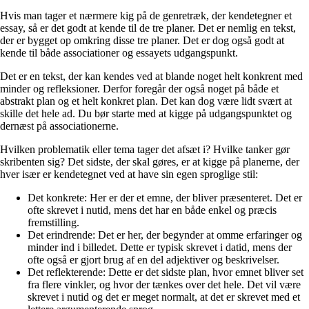
Hvis man tager et nærmere kig på de genretræk, der kendetegner et
essay, så er det godt at kende til de tre planer. Det er nemlig en tekst,
der er bygget op omkring disse tre planer. Det er dog også godt at
kende til både associationer og essayets udgangspunkt.
Det er en tekst, der kan kendes ved at blande noget helt konkrent med
minder og refleksioner. Derfor foregår der også noget på både et
abstrakt plan og et helt konkret plan. Det kan dog være lidt svært at
skille det hele ad. Du bør starte med at kigge på udgangspunktet og
dernæst på associationerne.
Hvilken problematik eller tema tager det afsæt i? Hvilke tanker gør
skribenten sig? Det sidste, der skal gøres, er at kigge på planerne, der
hver især er kendetegnet ved at have sin egen sproglige stil:
Det konkrete: Her er der et emne, der bliver præsenteret. Det er
ofte skrevet i nutid, mens det har en både enkel og præcis
fremstilling.
Det erindrende: Det er her, der begynder at omme erfaringer og
minder ind i billedet. Dette er typisk skrevet i datid, mens der
ofte også er gjort brug af en del adjektiver og beskrivelser.
Det reflekterende: Dette er det sidste plan, hvor emnet bliver set
fra flere vinkler, og hvor der tænkes over det hele. Det vil være
skrevet i nutid og det er meget normalt, at det er skrevet med et