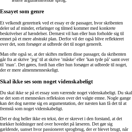
lettere argumenterende sprog.
Essayet som genre
Et velkendt genretræk ved et essay er de passager, hvor skribenten
deler ud af minder, erfaringer og tilmed kommer med konkrete
beskrivelser af hændelser. Dernæst vil han eller hun forholde sig til
emnet på et mere abstrakt plan. Derfor vil der også blive reflekteret
over det, som forsøger at udbrede det til noget generelt.
Man ofte også se, at der skiftes mellem disse passager, da skribenten
går fra at skrive ’jeg’ til at skrive ’måske’ eller ’kan tyde på’ samt over
til ’man’. Det gøres, fordi han eller hun forsøger at udbrede til noget,
der er mere almenmenneskeligt.
Skal ikke ses som noget videnskabeligt
Du skal ikke se på et essay som værende noget videnskabeligt. Du skal
se det som et menneskes refleksion over det valgte emne. Nogle gange
kan det dog nærme sig en argumentation, der næsten kan få det til at
fremstå som noget videnskabeligt.
Det er dog heller ikke en tekst, der er skrevet i den forstand, at det
trækker holdninger ned over hovedet på læseren. Det gør sig
gældende, uanset hvor passioneret sprogbrug, der er blevet brugt, når