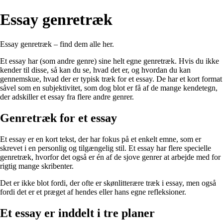
Essay genretræk
Essay genretræk – find dem alle her.
Et essay har (som andre genre) sine helt egne genretræk. Hvis du ikke
kender til disse, så kan du se, hvad det er, og hvordan du kan
gennemskue, hvad der er typisk træk for et essay. De har et kort format
såvel som en subjektivitet, som dog blot er få af de mange kendetegn,
der adskiller et essay fra flere andre genrer.
Genretræk for et essay
Et essay er en kort tekst, der har fokus på et enkelt emne, som er
skrevet i en personlig og tilgængelig stil. Et essay har flere specielle
genretræk, hvorfor det også er én af de sjove genrer at arbejde med for
rigtig mange skribenter.
Det er ikke blot fordi, der ofte er skønlitterære træk i essay, men også
fordi det er et præget af hendes eller hans egne refleksioner.
Et essay er inddelt i tre planer